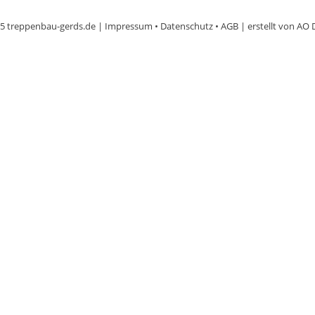
5 treppenbau-gerds.de |
Impressum
•
Datenschutz
•
AGB
| erstellt von
AO 