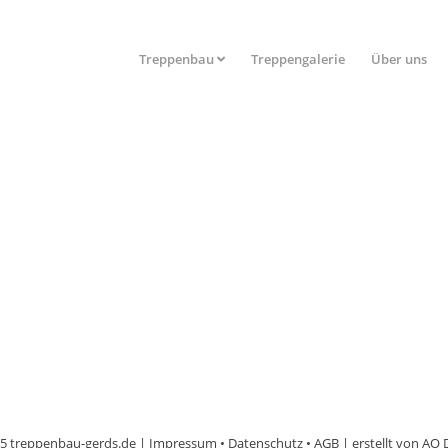
Treppenbau
Treppengalerie
Über uns
5 treppenbau-gerds.de |
Impressum
•
Datenschutz
•
AGB
| erstellt von
AO 