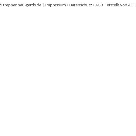
5 treppenbau-gerds.de |
Impressum
•
Datenschutz
•
AGB
| erstellt von
AO 